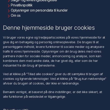
Privatlivspolitik
Oplysninger om persondata til kunder
Om os
Kontakt os
Denne hjemmeside bruger cookies
Kundeservice
Vi bruger vores egne og tredjepartscookies på vores hjemmeside for at
Søg
give dig en behagelig og personlig onlineoplevelse. De bruges til at
personliggøre indhold, levere funktioner til sociale medier og analysere
trafik til vores hjemmeside. Oplysninger om din brug deles med vores
Min konto
partnere inden for sociale medier, annoncering og analyse, som kan
kombinere dem med andre data, de har givet dig, eller som de har
Min konto
indsamlet fra din brug af tjenesterne.
Ordrer
Adresser
Ved at klikke på "Tillad alle cookies" giver du dit samtykke til brugen af
Ansøg om Sælger konto
cookies og lignende teknologier. Ved at klikke på "Brug kun nødvendige"
afviser du brugen af cookies, der ikke er nødvendige.
Følg os
Bemærk venligst, at baseret på dine indstillinger, er det ikke sikkert, at
alle funktioner på webstedet er tilgængelige.