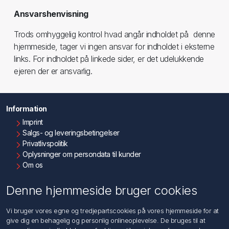
Ansvarshenvisning
Trods omhyggelig kontrol hvad angår indholdet på denne
hjemmeside, tager vi ingen ansvar for indholdet i eksterne
links. For indholdet på linkede sider, er det udelukkende
ejeren der er ansvarlig.
Information
Imprint
Salgs- og leveringsbetingelser
Privatlivspolitik
Oplysninger om persondata til kunder
Om os
Kontakt os
Denne hjemmeside bruger cookies
Kundeservice
Vi bruger vores egne og tredjepartscookies på vores hjemmeside for at
Søg
give dig en behagelig og personlig onlineoplevelse. De bruges til at