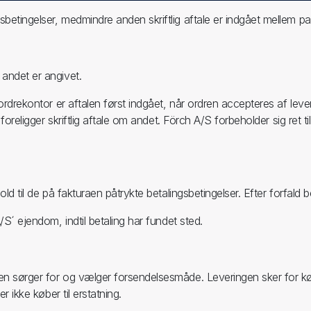
betingelser, medmindre anden skriftlig aftale er indgået mellem pa
 andet er angivet.
 ordrekontor er aftalen først indgået, når ordren accepteres af lev
 foreligger skriftlig aftale om andet. Förch A/S forbeholder sig ret 
nhold til de på fakturaen påtrykte betalingsbetingelser. Efter forf
/S´ ejendom, indtil betaling har fundet sted.
en sørger for og vælger forsendelsesmåde. Leveringen sker for købe
r ikke køber til erstatning.