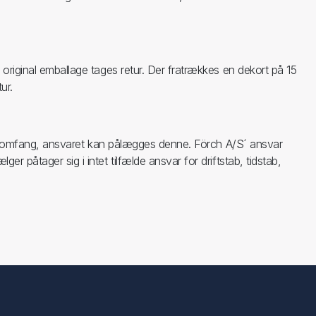
 original emballage tages retur. Der fratrækkes en dekort på 15
ur.
 det omfang, ansvaret kan pålægges denne. Förch A/S´ ansvar
 påtager sig i intet tilfælde ansvar for driftstab, tidstab,
Følg os