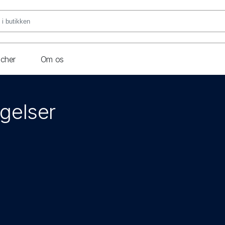
ncher
Om os
ngelser