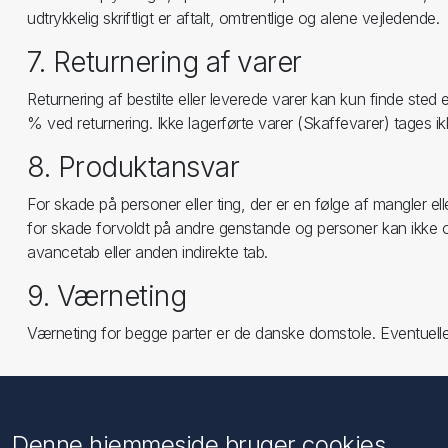
udtrykkelig skriftligt er aftalt, omtrentlige og alene vejledende.
7. Returnering af varer
Returnering af bestilte eller leverede varer kan kun finde ste
% ved returnering. Ikke lagerførte varer (Skaffevarer) tages ikke
8. Produktansvar
For skade på personer eller ting, der er en følge af mangler e
for skade forvoldt på andre genstande og personer kan ikke ove
avancetab eller anden indirekte tab.
9. Værneting
Værneting for begge parter er de danske domstole. Eventuelle 
Information
Kundeservice
Denne hjemmeside bruger cookies