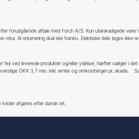
d efter forudgående aftale med Förch A/S. Kun ubeskadigede varer i
 retur. Al returnering skal ske franko. Elektriske dele tages ikke ret
ller fejl ved leverede produkter og/eller ydelser, hæfter sælger i
rstige DKK 3,7 mio. inkl. renter og omkostninger pr. skade. Sælger
tvister afgøres efter dansk ret.
Min konto