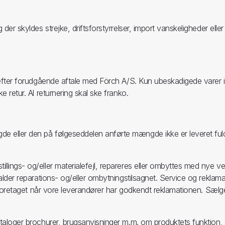
g der skyldes strejke, driftsforstyrrelser, import vanskeligheder e
d efter forudgående aftale med Förch A/S. Kun ubeskadigede varer i
e retur. Al returnering skal ske franko.
e eller den på følgeseddelen anførte mængde ikke er leveret fuld
llings- og/eller materialefejl, repareres eller ombyttes med nye v
falder reparations- og/eller ombytningstilsagnet. Service og reklam
e foretaget når vore leverandører har godkendt reklamationen. Sælger h
kataloger brochurer, brugsanvisninger m.m. om produktets funktion