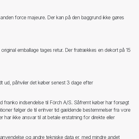
ller anden force majeure. Der kan på den baggrund ikke gøres
 original emballage tages retur. Der fratrækkes en dekort på 15
t ud, påhviler det køber senest 3 dage efter
ed franko indsendelse til Förch A/S. Såfremt køber har forsøgt
ationer følger de til enhver tid gældende bestemmelser fra vore
ar ikke ansvar til at betale erstatning for direkte eller
, anvendelse og andre tekniske data er, med mindre andet