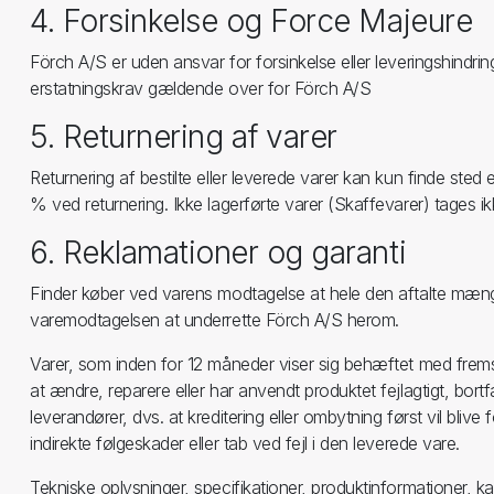
4. Forsinkelse og Force Majeure
Förch A/S er uden ansvar for forsinkelse eller leveringshindrin
erstatningskrav gældende over for Förch A/S
5. Returnering af varer
Returnering af bestilte eller leverede varer kan kun finde ste
% ved returnering. Ikke lagerførte varer (Skaffevarer) tages ikk
6. Reklamationer og garanti
Finder køber ved varens modtagelse at hele den aftalte mængd
varemodtagelsen at underrette Förch A/S herom.
Varer, som inden for 12 måneder viser sig behæftet med fremsti
at ændre, reparere eller har anvendt produktet fejlagtigt, bort
leverandører, dvs. at kreditering eller ombytning først vil bliv
indirekte følgeskader eller tab ved fejl i den leverede vare.
Tekniske oplysninger, specifikationer, produktinformationer, 