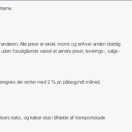
rterne.
erandøren. Alle priser er ekskl. moms og enhver anden statslig
til uden forudgående varsel at ændre priser, leverings-, salgs-
ald beregnes der renter med 2 % pr. påbegyndt måned.
rs risiko, og køber skal i tilfælde af transportskade