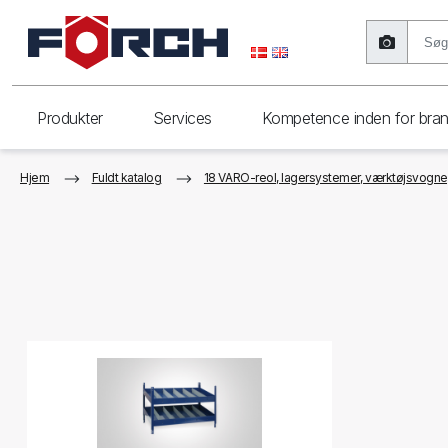
Produkter
Services
Kompetence inden for bra
Hjem
Fuldt katalog
18 VARO-reol, lagersystemer, værktøjsvogne, 