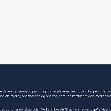
Min konto
Min konto
ig en behagelig og personlig onlineoplevelse. De bruges til at personliggøre i
Ordrer
ociale medier, annoncering og analyse, som kan kombinere dem med andre dat
Adresser
Ansøg om Sælger konto
ookies og lignende teknologier. Ved at klikke på "Brug kun nødvendige" afviser