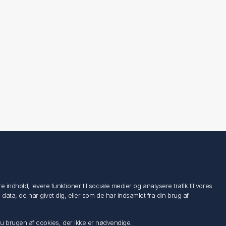
Følg os
ndhold, levere funktioner til sociale medier og analysere trafik til vores
a, de har givet dig, eller som de har indsamlet fra din brug af
 du brugen af cookies, der ikke er nødvendige.