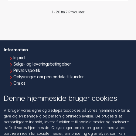
1 - 20 fra
7 Produkter
Information
Imprint
Salgs- og leveringsbetingelser
Privatlivspolitik
Oplysninger om persondata til kunder
Om os
Kontakt os
Denne hjemmeside bruger cookies
Kundeservice
Vi bruger vores egne og tredjepartscookies på vores hjemmeside for at
Søg
give dig en behagelig og personlig onlineoplevelse. De bruges til at
personliggøre indhold, levere funktioner til sociale medier og analysere
trafik til vores hjemmeside. Oplysninger om din brug deles med vores
Min konto
partnere inden for sociale medier, annoncering og analyse, som kan