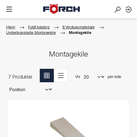
Hjem
Fuldt katalog
8 Vinduesmateriale
Underlagsplade, Montagekile
Montagekile
Montagekile
7
Produkter
Vis
per side