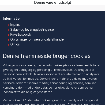
Denne vare er udsolgt
Information
Imprint
Salgs- og leveringsbetingelser
Privatlivspolitik
Oplysninger om persondata til kunder
Om os
Kontakt os
Denne hjemmeside bruger cookies
Kundeservice
Vi bruger vores egne og tredjepartscookies på vores hjemmeside for at
Søg
give dig en behagelig og personlig onlineoplevelse. De bruges til at
personliggøre indhold, levere funktioner til sociale medier og analysere
trafik til vores hjemmeside. Oplysninger om din brug deles med vores
Min konto
partnere inden for sociale medier, annoncering og analyse, som kan
kombinere dem med andre data, de har givet dig, eller som de har
Min konto
indsamlet fra din brug af tjenesterne.
Ordrer
Adresser
Ved at klikke på "Tillad alle cookies" giver du dit samtykke til brugen af
Ansøg om Sælger konto
cookies og lignende teknologier. Ved at klikke på "Brug kun nødvendige"