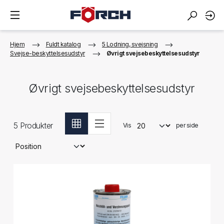
Hjem
Fuldt katalog
5 Lodning, svejsning
Svejse-beskyttelsesudstyr
Øvrigt svejsebeskyttelsesudstyr
Øvrigt svejsebeskyttelsesudstyr
5
Produkter
Vis
per side