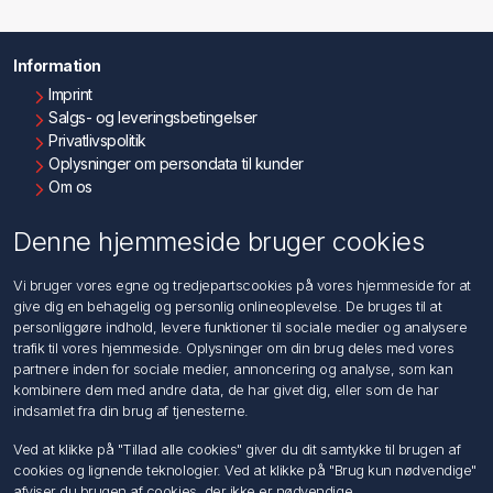
Information
Imprint
Salgs- og leveringsbetingelser
Privatlivspolitik
Oplysninger om persondata til kunder
Om os
Kontakt os
Denne hjemmeside bruger cookies
Kundeservice
Vi bruger vores egne og tredjepartscookies på vores hjemmeside for at
Søg
give dig en behagelig og personlig onlineoplevelse. De bruges til at
personliggøre indhold, levere funktioner til sociale medier og analysere
trafik til vores hjemmeside. Oplysninger om din brug deles med vores
Min konto
partnere inden for sociale medier, annoncering og analyse, som kan
kombinere dem med andre data, de har givet dig, eller som de har
Min konto
indsamlet fra din brug af tjenesterne.
Ordrer
Adresser
Ved at klikke på "Tillad alle cookies" giver du dit samtykke til brugen af
Ansøg om Sælger konto
cookies og lignende teknologier. Ved at klikke på "Brug kun nødvendige"
afviser du brugen af cookies, der ikke er nødvendige.